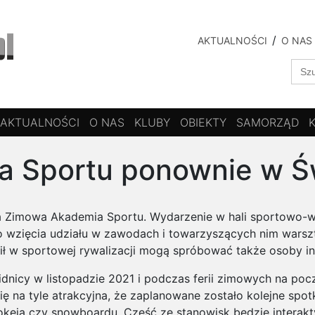
AKTUALNOŚCI
O NAS
Sear
for:
AKTUALNOŚCI
O NAS
KLUBY
OBIEKTY
SAMORZĄD
 Sportu ponownie w Ś
ta Zimowa Akademia Sportu. Wydarzenie w hali sportowo-w
Do wzięcia udziału w zawodach i towarzyszących nim warsz
ił w sportowej rywalizacji mogą spróbować także osoby i
dnicy w listopadzie 2021 i podczas ferii zimowych na po
ę na tyle atrakcyjna, że zaplanowane zostało kolejne spo
 hokeja czy snowboardu. Część ze stanowisk będzie interak