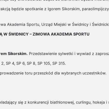
ją będzie spotkanie z Igorem Sikorskim, paraolimpijczyk
a Akademia Sportu, Urząd Miejski w Świdnicy i Świdnicki 
Ą W ŚWIDNICY – ZIMOWA AKADEMIA SPORTU
rem Sikorskim.
Przedstawienie sylwetki i wywiad z zapr
2, SP 4, SP 6, SP 8, SP 105, SP 315.
prowadzenie toru przeszkód dla wybranych uczestników.
adający się z konkurencji biathlonowej, curlingu, hokeja i