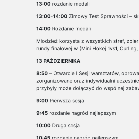
13:00
rozdanie medali
13:00-14:00
Zimowy Test Sprawności – skła
14:00
Rozdanie medali
Młodzież korzysta z wszystkich stref, zbier
rundy finałowej w (Mini Hokej 1vs1, Curling,
13 PAŹDZIERNIKA
8:50
– Otwarcie I Sesji warsztatów, oprowa
zorganizowane oraz indywidualni uczestnic
przybyły może dołączyć do wspólnej zaba
9:00
Pierwsza sesja
9:45
rozdanie nagród najlepszym
10:00
Druga sesja
10:45
rozdanie nagród najlepszym