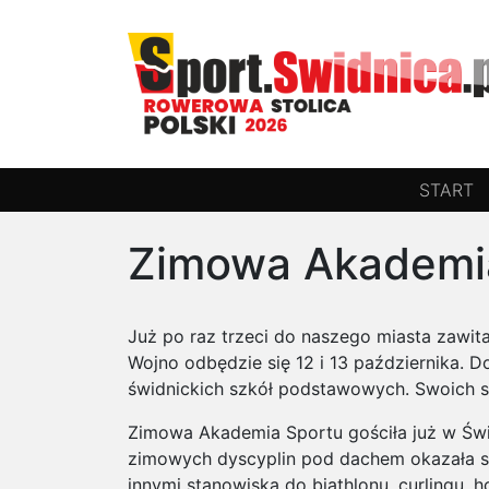
START
Zimowa Akademia
Już po raz trzeci do naszego miasta zawi
Wojno odbędzie się 12 i 13 października. 
świdnickich szkół podstawowych. Swoich s
Zimowa Akademia Sportu gościła już w Świ
zimowych dyscyplin pod dachem okazała si
innymi stanowiska do biathlonu, curlingu,