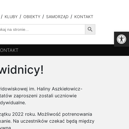
KLUBY
OBIEKTY
SAMORZĄD
KONTAKT
Search Button
ch
Ot
KONTAKT
widnicy!
idowiskowej im. Haliny Aszkiełowicz-
tatów zaproszeni zostali uczniowie
ndywidualne.
czątku 2022 roku. Możliwość potrenowania
tkanie. Na uczestników czekać będą między
tywna.